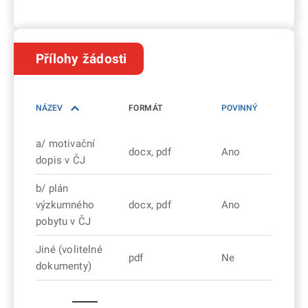
Přílohy žádosti
NÁZEV
FORMÁT
POVINNÝ
a/ motivační
docx, pdf
Ano
dopis v ČJ
b/ plán
výzkumného
docx, pdf
Ano
pobytu v ČJ
Jiné (volitelné
pdf
Ne
dokumenty)