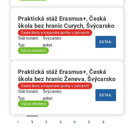
Praktická stáž Erasmus+, Česká
škola bez hranic Curych, Švýcarsko
České školy a krajanské spolky v zahraničí
Stát konání:
Švýcarsko
DETAIL
Typ:
pobyt
Výzva otevřena
Praktická stáž Erasmus+, Česká
škola bez hranic Ženeva, Švýcarsko
České školy a krajanské spolky v zahraničí
Stát konání:
Švýcarsko
DETAIL
Typ:
pobyt
Výzva otevřena
1
2
3
4
5
6