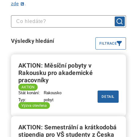
zde
.
Výsledky hledání
FILTRACE
AKTION: Měsíční pobyty v
Rakousku pro akademické
pracovníky
AKTION
Stát konání:
Rakousko
DETAIL
Typ:
pobyt
Výzva otevřena
AKTION: Semestrální a krátkodobá
stipendia pro VŠ studenty z Česka