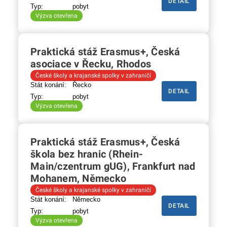
DETAIL
Typ:
pobyt
Výzva otevřena
Praktická stáž Erasmus+, Česká
asociace v Řecku, Rhodos
České školy a krajanské spolky v zahraničí
Stát konání:
Řecko
DETAIL
Typ:
pobyt
Výzva otevřena
Praktická stáž Erasmus+, Česká
škola bez hranic (Rhein-
Main/czentrum gUG), Frankfurt nad
Mohanem, Německo
České školy a krajanské spolky v zahraničí
Stát konání:
Německo
DETAIL
Typ:
pobyt
Výzva otevřena