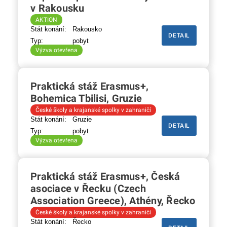
v Rakousku
AKTION
Stát konání:
Rakousko
DETAIL
Typ:
pobyt
Výzva otevřena
Praktická stáž Erasmus+,
Bohemica Tbilisi, Gruzie
České školy a krajanské spolky v zahraničí
Stát konání:
Gruzie
DETAIL
Typ:
pobyt
Výzva otevřena
Praktická stáž Erasmus+, Česká
asociace v Řecku (Czech
Association Greece), Athény, Řecko
České školy a krajanské spolky v zahraničí
Stát konání:
Řecko