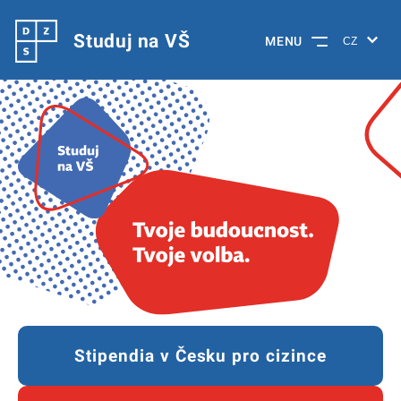
Studuj na VŠ
MENU
Stipendia v Česku pro cizince