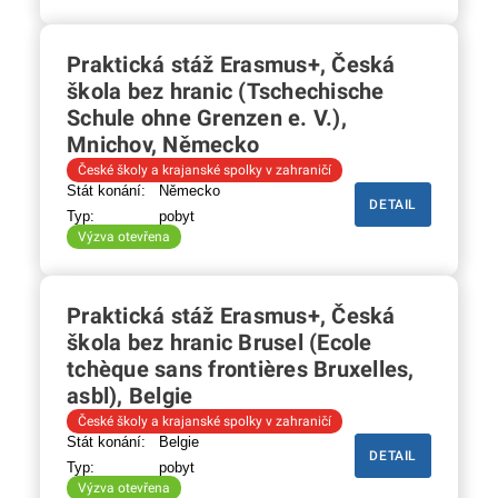
Praktická stáž Erasmus+, Česká
škola bez hranic (Tschechische
Schule ohne Grenzen e. V.),
Mnichov, Německo
České školy a krajanské spolky v zahraničí
Stát konání:
Německo
DETAIL
Typ:
pobyt
Výzva otevřena
Praktická stáž Erasmus+, Česká
škola bez hranic Brusel (Ecole
tchèque sans frontières Bruxelles,
asbl), Belgie
České školy a krajanské spolky v zahraničí
Stát konání:
Belgie
DETAIL
Typ:
pobyt
Výzva otevřena