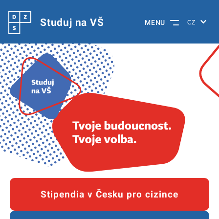
Studuj na VŠ
MENU
Stipendia v Česku pro cizince