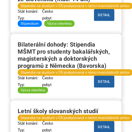
Stipendia na studium v ČR poskytovaná v rámci mezivládních smluv
Stát konání:
Česko
DETAIL
Typ:
pobyt
Stipendium
Výzva otevřena
Bilaterální dohody: Stipendia
MŠMT pro studenty bakalářských,
magisterských a doktorských
programů z Německa (Bavorska)
Stipendia na studium v ČR poskytovaná v rámci mezivládních smluv
Stát konání:
Česko
DETAIL
Typ:
pobyt
Výzva otevřena
Letní školy slovanských studií
Stipendia na studium v ČR poskytovaná v rámci mezivládních smluv
Stát konání:
Česko
DETAIL
Typ:
pobyt