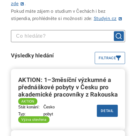
zde
.
Pokud máte zájem o studium v Čechách i bez
stipendia, prohlédněte si možnosti zde:
Studyin.cz
Výsledky hledání
FILTRACE
AKTION: 1–3měsíční výzkumné a
přednáškové pobyty v Česku pro
akademické pracovníky z Rakouska
AKTION
Stát konání:
Česko
DETAIL
Typ:
pobyt
Výzva otevřena