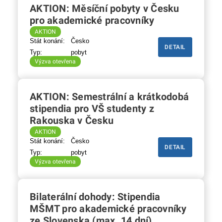
AKTION: Měsíční pobyty v Česku
pro akademické pracovníky
AKTION
Stát konání:
Česko
DETAIL
Typ:
pobyt
Výzva otevřena
AKTION: Semestrální a krátkodobá
stipendia pro VŠ studenty z
Rakouska v Česku
AKTION
Stát konání:
Česko
DETAIL
Typ:
pobyt
Výzva otevřena
Bilaterální dohody: Stipendia
MŠMT pro akademické pracovníky
ze Slovenska (max. 14 dní)