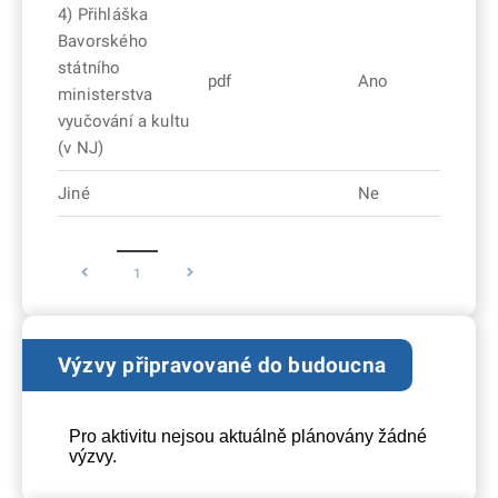
4) Přihláška
Bavorského
státního
pdf
Ano
ministerstva
vyučování a kultu
(v NJ)
Jiné
Ne
1
Výzvy připravované do budoucna
Pro aktivitu nejsou aktuálně plánovány žádné
výzvy.