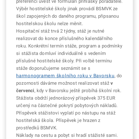
preferenci uvést ve formuláři přihlášky pořadatele.
Výběr hostitelské školy jinak provádí BSMVK ze
škol zapojených do daného programu, připsanou
hostitelskou školu nelze měnit.
Hospitační stáž trvá 2 týdny, stáž je nutné
realizovat do konce příslušného kalendářního
roku. Konkrétní termín stáže, program a podmínky
si stážista domluví individuálně s vedením
příslušné hostitelské školy. Při volbě termínu
stáže doporučujeme seznámit se s
harmonogramem školního roku v Bavorsku
, do
pozornosti dáváme možnost realizovat stáž
v
červenci
, kdy v Bavorsku ještě probíhá školní rok.
Stážista obdrží jednorázový příspěvek 375 EUR
určený na částečné pokrytí pobytových nákladů.
Příspěvek stážistovi vyplatí po nástupu na stáž
hostitelská škola. Příspěvek je hrazen z
prostředků BSMVK.
Náklady na cestu a pobyt si hradí stážisté sami.