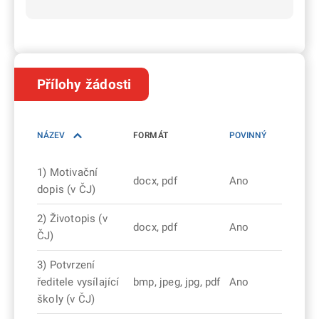
Přílohy žádosti
NÁZEV
FORMÁT
POVINNÝ
1) Motivační
docx, pdf
Ano
dopis (v ČJ)
2) Životopis (v
docx, pdf
Ano
ČJ)
3) Potvrzení
ředitele vysílající
bmp, jpeg, jpg, pdf
Ano
školy (v ČJ)