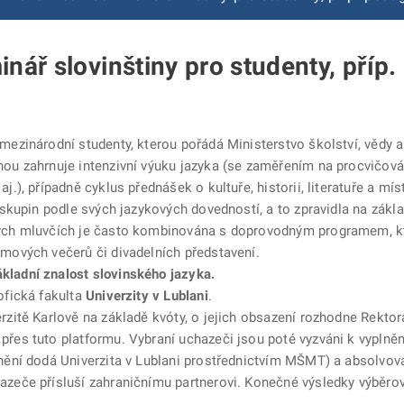
inář slovinštiny pro studenty, příp
mezinárodní studenty, kterou pořádá Ministerstvo školství, vědy a
ou zahrnuje intenzivní výuku jazyka (se zaměřením na procvičování
j.), případně cyklus přednášek o kultuře, historii, literatuře a mí
h skupin podle svých jazykových dovedností, a to zpravidla na zák
lých mluvčích je často kombinována s doprovodným programem, k
lmových večerů či divadelních představení.
kladní znalost slovinského jazyka.
ofická fakulta
Univerzity v Lublani
.
rzitě Karlově na základě kvóty, o jejich obsazení rozhodne Rektorá
řes tuto platformu. Vybraní uchazeči jsou poté vyzváni k vyplněn
nění dodá Univerzita v Lublani prostřednictvím MŠMT) a absolvován
azeče přísluší zahraničnímu partnerovi. Konečné výsledky výběrov